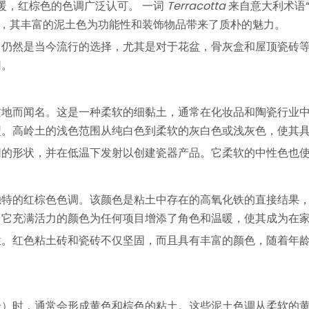
其温暖，红棕色的色调广泛认可。 一词
Terracotta
来自意大利术语
和雕塑，其丰富的泥土色为功能性和装饰物品带来了质朴的魅力。
它仍然是当今流行的选择，尤其是对于花盆，骨灰盒和屋顶瓷砖
园。
质地而闻名。这是一种柔软的细黏土，通常在化妆品和陶瓷行业
型。高岭土的浅色范围从纯白色到柔软的灰白色或浅灰色，使其
同的形状，并在低温下发射以创建瓷器产品。它柔软的中性色也
独特的红棕色色调。该颜色是粘土中存在的高氧化铁的直接结果
。它充满活力的颜色为任何项目增添了角色和温暖，使其成为在
性。红色粘土砖和瓷砖不仅坚固，而且具有丰富的颜色，随着年
合）时，通常会形成黄色和棕色的粘土。这些泥土色调从柔软的