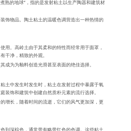
“煮熟的地球”，指的是发射粘土以生产陶器和建筑材
等装饰物品。陶土粘土的温暖色调营造出一种热情的
中使用。高岭土由于其柔和的特性而经常用于面罩，
具有干净，精致的外观。
使其成为为釉料创造光滑甚至表面的绝佳选择。
，粘土中发生时发生时，粘土在发射过程中暴露于氧
家庭装饰和建筑中创建自然质朴元素的流行选择。
龄的增长，随着时间的流逝，它们的风气更加深，更
黄色到深棕色，通常带有略带红色的色调。这些粘土