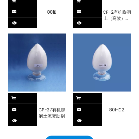
881B
CP-2有机膨润
土（高效）流
变助剂
CP-27有机膨
801-D2
润土流变助剂