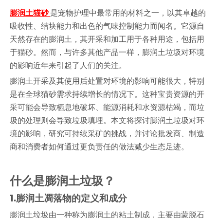
["facebook","twitter","line","wechat","linkedin","pinteres
膨润土猫砂
是宠物护理中最常用的材料之一，以其卓越的
吸收性、结块能力和出色的气味控制能力而闻名。它源自
天然存在的膨润土，其开采和加工用于各种用途，包括用
于猫砂。然而，与许多其他产品一样，膨润土垃圾对环境
的影响近年来引起了人们的关注。
膨润土开采及其使用后处置对环境的影响可能很大，特别
是在全球猫砂需求持续增长的情况下。这种宝贵资源的开
采可能会导致栖息地破坏、能源消耗和水资源枯竭，而垃
圾的处理则会导致垃圾填埋。本文将探讨膨润土垃圾对环
境的影响，研究可持续采矿的挑战，并讨论批发商、制造
商和消费者如何通过更负责任的做法减少生态足迹。
什么是膨润土垃圾？
1.
膨润土凋落物的定义和成分
膨润土垃圾由一种称为膨润土的粘土制成，主要由蒙脱石