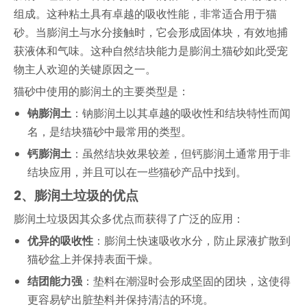
组成。这种粘土具有卓越的吸收性能，非常适合用于猫
砂。当膨润土与水分接触时，它会形成固体块，有效地捕
获液体和气味。这种自然结块能力是膨润土猫砂如此受宠
物主人欢迎的关键原因之一。
猫砂中使用的膨润土的主要类型是：
钠膨润土
：钠膨润土以其卓越的吸收性和结块特性而闻
名，是结块猫砂中最常用的类型。
钙膨润土
：虽然结块效果较差，但钙膨润土通常用于非
结块应用，并且可以在一些猫砂产品中找到。
2、
膨润土垃圾的优点
膨润土垃圾因其众多优点而获得了广泛的应用：
优异的吸收性
：膨润土快速吸收水分，防止尿液扩散到
猫砂盆上并保持表面干燥。
结团能力强
：垫料在潮湿时会形成坚固的团块，这使得
更容易铲出脏垫料并保持清洁的环境。