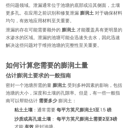
些问题领域。泄漏通常位于池塘的底部或沿其侧面，土壤
更多孔。在应用之前识别和修复泄漏
膨润土
对于确保材料
均匀，有效地应用材料至关重要。
泄漏的存在可能需要额外的
膨润土
才能覆盖具有更明显的
水渗水的区域。泄漏的池塘可能会迅速失去水，因此迅速
解决这些问题对于维持池塘的完整性至关重要。
如何计算您需要的膨润土量
估计膨润土要求的一般指南
密封一个池塘所需的量
膨润土
受到多种因素的影响，包括
池塘的大小，深度和土壤的孔隙率。但是，有一些一般指
南可以帮助估计
需要多少
膨润土：
粘土土壤
：通常需要
每平方英尺膨润土1至
1.5
磅
.
沙质或高孔道土壤
：
每平方英尺膨润土需要2至3磅
才能
有效
密封池塘。