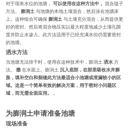
对于现有水位的池塘，
可以使用在这种方法中，
混合毯子
方法。
膨润土
与池塘的本地土壤混合，然后涂在池塘床
上。这种组合可确保
膨润土
与土壤充分混合，从而提供更
好的密封。然后将混合物压实以最大程度地减少土壤孔隙
度并防止水渗入。此方法适用于已经充满水但仍需要密封
的池塘。
洒水方法
当池塘无法排干时，使用在这种技术中，膨润土
洒水
方
法。
撒
在水面上。膨润土
沉入底部，在那里吸收水并膨
胀，填补空白和裂缝此方法最适合小池塘或泄漏较小的区
域。这是一个简单有效的解决方案，用于密封小问题区
域，而无需全面应用。
。
为膨润土申请准备池塘
现场准备