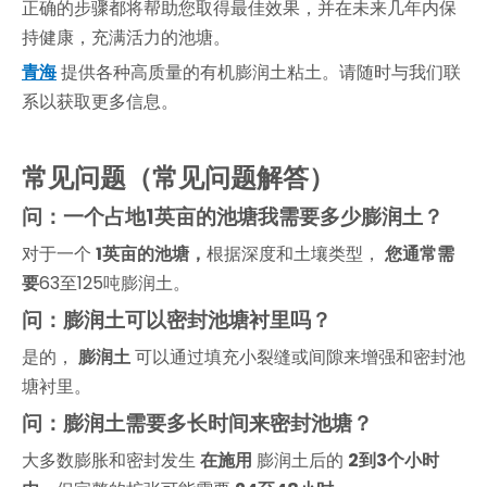
正确的步骤都将帮助您取得最佳效果，并在未来几年内保
持健康，充满活力的池塘。
青海
提供各种高质量的有机膨润土粘土。请随时与我们联
系以获取更多信息。
常见问题（常见问题解答）
问：一个占地1英亩的池塘我需要多少膨润土？
对于一个
1英亩的池塘，
根据深度和土壤类型，
您通常需
要
63至125吨膨润土。
问：膨润土可以密封池塘衬里吗？
是的，
膨润土
可以通过填充小裂缝或间隙来增强和密封池
塘衬里。
问：膨润土需要多长时间来密封池塘？
大多数膨胀和密封发生
在施用
膨润土后的
2到3个小时