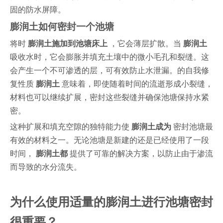
固的防水屏障。
膨润土如何密封一个池塘
将时
膨润土施加到池塘床上
，它会薄层扩散。当
膨润土
吸收水时，它会膨胀并填充土壤中的微小毛孔和裂缝。这
会产生一个不可渗透的层，可有效防止水泄漏。的自我修
复性质
膨润土
意味着，即使随着时间的流逝形成小裂缝，
材料也可以继续扩展，密封这些裂缝并确保池塘保持水紧
密。
这种扩展和填充空隙的独特能力使
膨润土成为
密封池塘最
有效的材料之一。无论池塘是新建的还是已经使用了一段
时间，
膨润土都
提供了可靠的解决方案，以防止由于渗流
而导致的水分流失。
为什么使用适量的膨润土进行池塘密封
很重要？