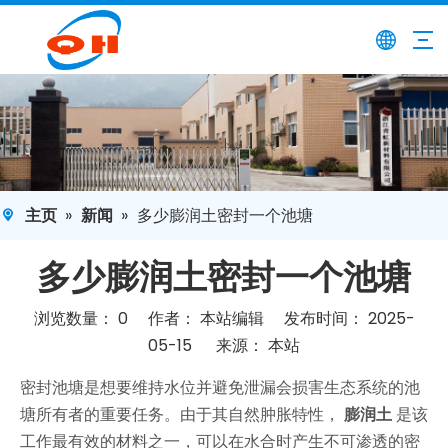
主页
»
新闻
»
多少膨润土密封一个池塘
多少膨润土密封一个池塘
浏览数量：
0
作者： 本站编辑 发布时间： 2025-
05-15 来源：
本站
["facebook","twitter","line","wechat","linkedin","pinteres
密封池塘是想要维持水位并避免泄漏会损害生态系统的池
塘所有者的重要任务。由于其自然肿胀特性，
膨润土
是该
工作最有效的材料之一，可以在水合时产生不可渗透的密