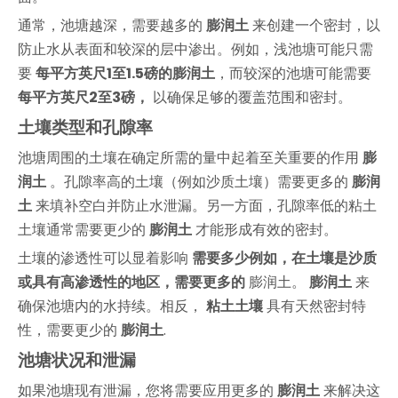
通常，池塘越深，需要越多的
膨润土
来创建一个密封，以
防止水从表面和较深的层中渗出。例如，浅池塘可能只需
要
每平方英尺1至1.5磅的膨​​润土
，而较深的池塘可能需要
每平方英尺2至3磅，
以确保足够的覆盖范围和密封。
土壤类型和孔隙率
池塘周围的土壤在确定所需的量中起着至关重要的作用
膨
润土
。孔隙率高的土壤（例如沙质土壤）需要更多的
膨润
土
来填补空白并防止水泄漏。另一方面，孔隙率低的粘土
土壤通常需要更少的
膨润土
才能形成有效的密封。
土壤的渗透性可以显着影响
需要多少例如，在土壤是沙质
或具有高渗透性的地区，需要更多的
膨润土。
膨润土
来
确保池塘内的水持续。相反，
粘土土壤
具有天然密封特
性，需要更少的
膨润土
.
池塘状况和泄漏
如果池塘现有泄漏，您将需要应用更多的
膨润土
来解决这