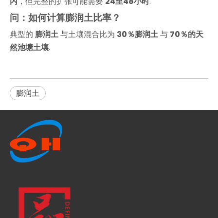
内
，但完整的扩张可能需要
24至48小时
.
问：如何计算膨润土比率？
典型的
膨润土
与土壤混合比为
30％膨润土
与
70％的天
然池塘土壤
.
膨润土