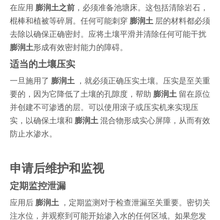
在应用
膨润土之前
，必须准备池塘床。这包括清除岩石，
棍棒和植被等碎屑。任何可能刺穿
膨润土
层的材料都必须
去除以确保正确密封。应将土壤平滑并清除任何可能干扰
膨润土
形成有效密封能力的障碍。
适当的土壤压实
一旦施用了
膨润土
，就必须正确压实土壤。压实是至关重
要的，因为它降低了土壤的孔隙度，帮助
膨润土
留在原位
并创建不可渗透的层。可以使用滚子或压实机来实现压
实，以确保土壤和
膨润土
混合物形成实心屏障，从而有效
防止水渗水。
申请后维护和监视
定期监控泄漏
应用后
膨润土
，定期监测对于检查泄漏至关重要。密切关
注水位，并观察到可能开始渗入水的任何区域。如果您发