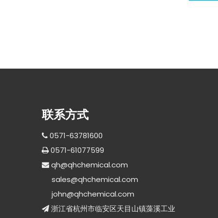
联系方式
0571-63781600

0571-61077599

qh@qhchemical.com

sales@qhchemical.com
john@qhchemical.com
浙江省杭州市临安区天目山镇藻溪工业
